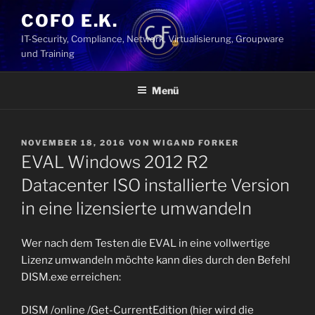
Zum
COFO E.K.
Inhalt
IT-Security, Compliance, Network, Virtualisierung, Groupware
springen
und Training
Menü
VERÖFFENTLICHT
NOVEMBER 18, 2016
VON
WIGAND FORKER
AM
EVAL Windows 2012 R2
Datacenter ISO installierte Version
in eine lizensierte umwandeln
Wer nach dem Testen die EVAL in eine vollwertige
Lizenz umwandeln möchte kann dies durch den Befehl
DISM.exe erreichen:
DISM /online /Get-CurrentEdition (hier wird die