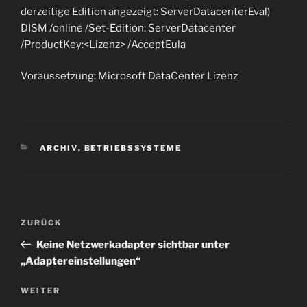
derzeitige Edition angezeigt: ServerDatacenterEval)
DISM /online /Set-Edition: ServerDatacenter
/ProductKey:<Lizenz> /AcceptEula
Voraussetzung: Microsoft DataCenter Lizenz
KATEGORIEN
ARCHIV
,
BETRIEBSSYSTEME
Beitragsnavigation
Vorheriger
ZURÜCK
Beitrag
Keine Netzwerkadapter sichtbar unter
„Adaptereinstellungen“
Nächster
WEITER