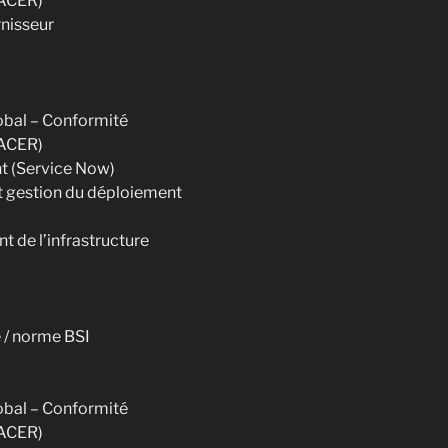
RACER)
rnisseur
obal – Conformité
RACER)
t (Service Now)
et gestion du déploiement
t de l’infrastructure
 / norme BSI
obal – Conformité
RACER)