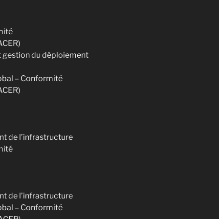
mité
RACER)
et gestion du déploiement
obal – Conformité
RACER)
t de l’infrastructure
mité
t de l’infrastructure
obal – Conformité