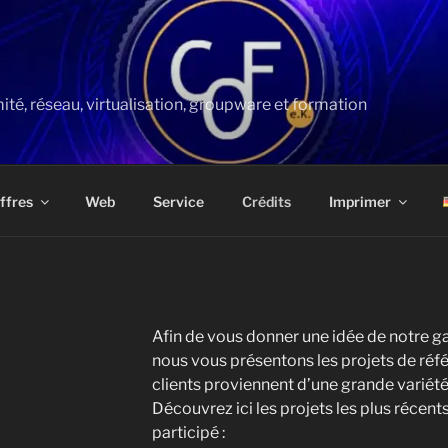
té, réseau, virtualisation, groupware et formation
ffres
Web
Service
Crédits
Imprimer
Afin de vous donner une idée de notre 
nous vous présentons les projets de réfé
clients proviennent d’une grande varié
Découvrez ici les projets les plus récen
participé :