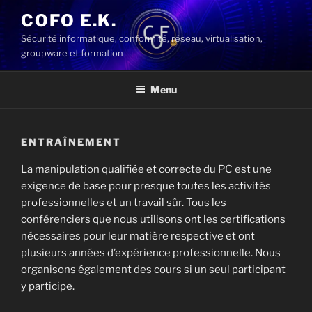
Aller
COFO E.K.
au
Sécurité informatique, conformité, réseau, virtualisation,
contenu
groupware et formation
principal
Menu
ENTRAÎNEMENT
La manipulation qualifiée et correcte du PC est une
exigence de base pour presque toutes les activités
professionnelles et un travail sûr. Tous les
conférenciers que nous utilisons ont les certifications
nécessaires pour leur matière respective et ont
plusieurs années d’expérience professionnelle. Nous
organisons également des cours si un seul participant
y participe.